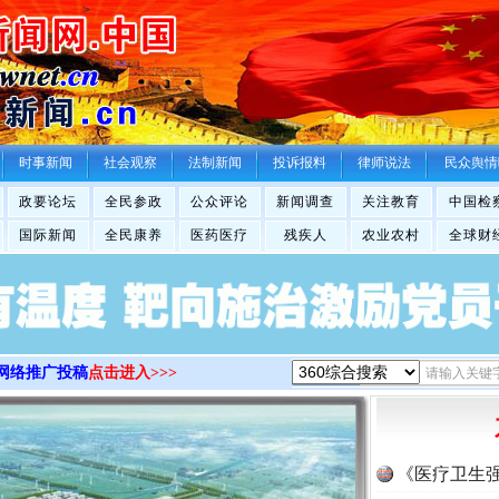
>
时事新闻
社会观察
法制新闻
投诉报料
律师说法
民众舆情
政要论坛
全民参政
公众评论
新闻调查
关注教育
中国检
国际新闻
全民康养
医药医疗
残疾人
农业农村
全球财
网络推广投稿
点击进入>>>
《医疗卫生