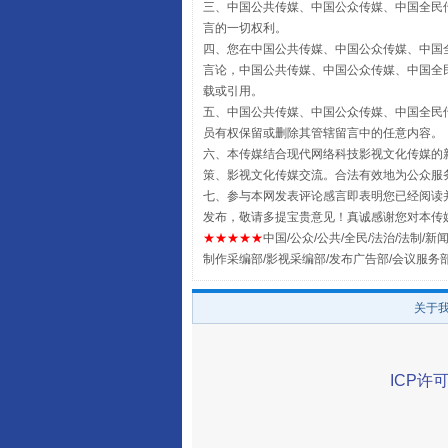
三、中国公共传媒、中国公众传媒、中国全民传媒China 
言的一切权利。
四、您在中国公共传媒、中国公众传媒、中国全民传媒Chin
言论，中国公共传媒、中国公众传媒、中国全民传媒China
载或引用。
五、中国公共传媒、中国公众传媒、中国全民传媒China 
员有权保留或删除其管辖留言中的任意内容。
六、本传媒结合现代网络科技影视文化传媒的新
策、影视文化传媒交流。合法有效地为公众服
七、参与本网发表评论感言即表明您已经阅读并
发布，敬请多提宝贵意见！真诚感谢您对本传
全民健身五年计划来了！等你上
★★★★★
中国/公众/公共/全民/法治/法制/新闻
制作采编部/影视采编部/发布广告部/会议服务
关于
ICP许可