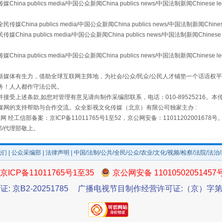
publics media/中国公众新闻China publics news/中国法制新闻Chinese l
a publics media/中国公众新闻China publics news/中国法制新闻Chinese
 publics media/中国公众新闻China publics news/中国法制新闻Chinese 
publics media/中国公众新闻China publics news/中国法制新闻Chinese l
媒体有生力，借助全球互联网主阵地，为社会/公众/民众/公民人才铺垫一个话语权平
务！人人都作守法公民。
接受上述条款,如您对管理有意见请向制作采编部联系，电话：010-89525216。
媒网的支持帮助与合作交流。众全影视文化传媒（北京）有限公司独家主办 :
场
事关残疾人未来5年
网 经工信部备案：京ICP备11011765号1至52，京公网安备：11011202001678号
部/代理部敬上。
我们
|
公众采编部
|
法律声明
| 中国/法制/公共/全民/公众/农业/文化/视频/检察/法院/法治
京ICP备11011765号1至35
京公网安备 11010502051457
证: 京B2-20251785
广播电视节目制作经营许可证:（京）字第3