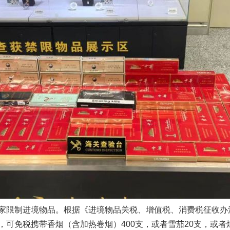
实
一纸欠条伤亲情 巡回调解促和解..
限制进境物品。根据《进境物品关税、增值税、消费税征收办
可免税携带香烟（含加热卷烟）400支，或者雪茄20支，或者