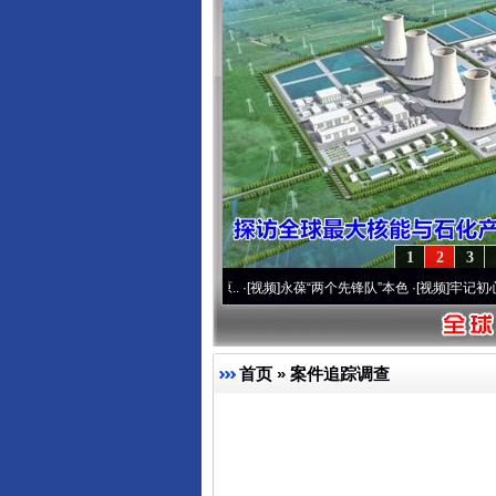
1
2
3
0周年 深刻改变雪域高原..
·[视频]
永葆“两个先锋队”本色
·[视频]
牢记初心使命 奋进复兴
首页
»
案件追踪调查