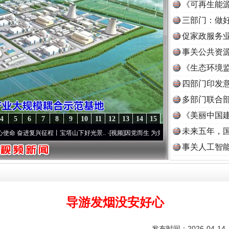
《可再生能源
三部门：做好
促家政服务业
事关公共资
《生态环境监
读
四部门印发
多部门联合部
《美丽中国建
4
5
6
7
8
9
10
11
12
13
14
15
未来五年，
征程丨宝塔山下好光景..
·[视频]
因党而生 为党而战——百年“纪”事⑧加强纪律..
·[视频]
事关人工智
导游发烟没安好心
发布时间：2026-04-1