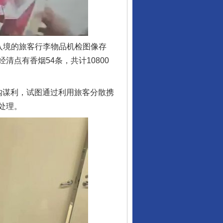
入境的旅客行李物品机检图像存
点有香烟54条，共计10800
谋利，试图通过利用旅客分散携
处理。