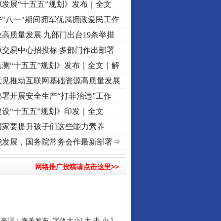
发展“十五五”规划》发布｜全文
"八一"期间拥军优属拥政爱民工作
高质量发展 九部门出台19条举措
源交易中心招投标 多部门作出部署
测“十五五”规划》发布｜全文｜解
意见推动互联网基础资源高质量发展
署开展安全生产“打非治违”工作
设“十五五”规划》印发｜全文
国家要提升孩子们这些能力素养
牢记初心使命 奋进复兴征程丨“转折之城”激荡..
·[视频]
牢记初心使命 奋进复兴征程丨红
能发展，国务院常务会作最新部署⇒
网络推广投稿请点击这里>>
4 来源：
海关发布
字体大小[
大
中
小
]