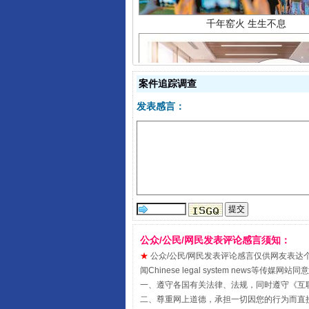
案件追踪调查
揭开“小金库”的免责幌子
发表感言：
公众/公民/网民发表评论感言须知：
★
公众/公民/网民发表评论感言仅供网友表达个人看法
闻Chinese legal system new
受贿1.44亿！段成刚被判无期
一、遵守各国有关法律、法规，同时遵守《
互
二、尊重网上道德，承担一切因您的行为而直