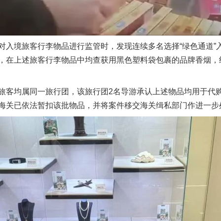
境旅客行李物品进行监管时，发现连续多名选择“绿色通道”
在上述旅客行李物品中均查获用黑色塑料袋包裹的品牌香烟，经清
客均属同一旅行团，该旅行团2名导游承认上述物品均用于代购
海关已依法暂扣该批物品，并将案件移交海关缉私部门作进一步