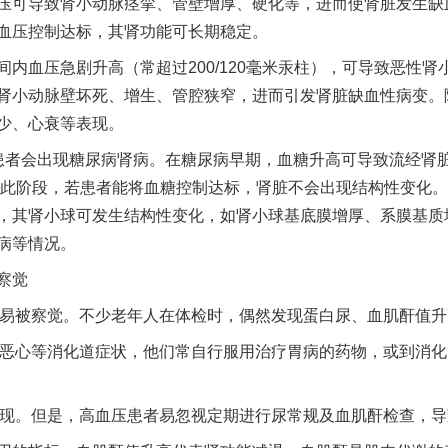
可导致肾小动脉痉挛、管壁增厚、硬化等，进而使肾脏发生缺
血压控制达标，其肾功能可长期稳定。
血压急剧升高（常超过200/120毫米汞柱），可导致恶性肾
肾小动脉壁坏死、增生、管腔狭窄，进而引发肾脏缺血性病变。
少、心衰等表现。
患者会出现糖尿病肾病。在糖尿病早期，血糖升高可导致流经肾脏的
在此阶段，若患者能将血糖控制达标，肾脏不会出现结构性变化。
，其肾小球可发生结构性变化，如肾小球基底膜增厚、系膜基质
病等情况。
察觉
被察觉。不少老年人在体检时，偶然发现蛋白尿、血肌酐值升
恶心等消化道症状，他们常自行服用治疗胃病的药物，或到消化
。但是，高血压患者易忽视定期进行尿常规及血肌酐检查，导