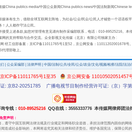
publics media/中国公众新闻China publics news/中国法制新闻Chinese l
媒体有生力，借助全球互联网主阵地，为社会/公众/民众/公民人才铺垫一个话语权平
务！人人都作守法公民。
“后车司机肯定在骂我”
接受上述条款,如您对管理有意见请向制作采编部联系，电话：010-89525216。
媒网的支持帮助与合作交流。众全影视文化传媒（北京）有限公司独家主办 :
网 经工信部备案：京ICP备11011765号1至52，京公网安备：11011202001678号
部/代理部敬上。
我们
|
公众采编部
|
法律声明
| 中国/法制/公共/全民/公众/农业/文化/视频/检察/法院/法治
京ICP备11011765号1至35
京公网安备 11010502051457
证: 京B2-20251785
广播电视节目制作经营许可证:（京）字第3
让传统村落焕发生机
咨询专线：
010-89525216
QQ在线：3555333776 本传媒网律师团
和免责声明：
德，遵守中国互联网法律法规及行业规定和网络职业道德，承担法律范围内因你的网络
新闻造成社会影响的，本网将追究其相关法律和经济责任。维护各国宪法，保障公民的