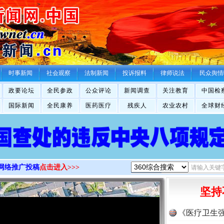
>
时事新闻
社会观察
法制新闻
投诉报料
律师说法
民众舆情
政要论坛
全民参政
公众评论
新闻调查
关注教育
中国检
国际新闻
全民康养
医药医疗
残疾人
农业农村
全球财
网络推广投稿
点击进入>>>
坚持
《医疗卫生