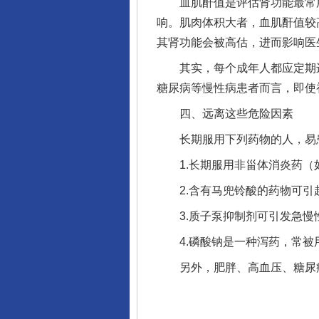
血肌酐值是评估肾功能最常用
响。肌肉体积大者，血肌酐值较
其肾功能会被高估，进而影响医
其实，每个成年人都应定期进
完善运行机制助力责任有效落
糖尿病等慢性病患者而言，即使
四、远离这些危险因素
长期服用下列药物的人，易患
1.长期服用非甾体消炎药（如
2.含有马兜铃酸的药物可引
3.质子泵抑制剂可引发急慢性
4.磷酸钠是一种泻药，常被用
另外，肥胖、高血压、糖尿病、
一纸欠条伤亲情 巡回调解促和解