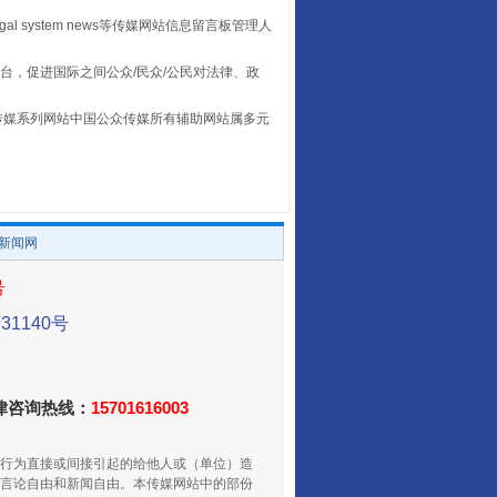
egal system news等传媒网站信息留言板管理人
台，促进国际之间公众/民众/公民对法律、政
全民健身五年计划来了！等你上场
本传媒系列网站中国公众传媒所有辅助网站属多元
。
/新闻网
号
1140号
阿坝州三大球赛在茂县开幕
法律咨询热线：
15701616003
行为直接或间接引起的给他人或（单位）造
言论自由和新闻自由。本传媒网站中的部份