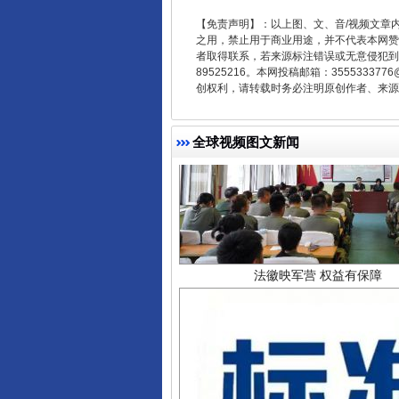
【免责声明】：以上图、文、音/视频文章
之用，禁止用于商业用途，并不代表本网赞
者取得联系，若来源标注错误或无意侵犯到您的
89525216。本网投稿邮箱：355533
创权利，请转载时务必注明原创作者、来源：
全球视频图文新闻
法徽映军营 权益有保障