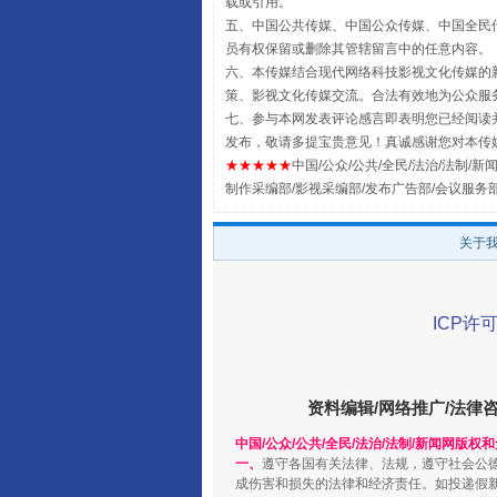
载或引用。
五、中国公共传媒、中国公众传媒、中国全民传媒China 
员有权保留或删除其管辖留言中的任意内容。
六、本传媒结合现代网络科技影视文化传媒的新
策、影视文化传媒交流。合法有效地为公众服
从幼儿园到大学，有这些资助
七、参与本网发表评论感言即表明您已经阅读并
发布，敬请多提宝贵意见！真诚感谢您对本传
★★★★★
中国/公众/公共/全民/法治/法制/新闻
制作采编部/影视采编部/发布广告部/会议服务
关于
ICP许可
事关残疾人未来5年
资料编辑/网络推广/法律
中国/公众/公共/全民/法治/法制/新闻网版权
一、
遵守各国有关法律、法规，遵守社会公
成伤害和损失的法律和经济责任。如投递假