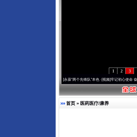
1
2
3
年 深刻改变雪域高原..
·[视频]
永葆“两个先锋队”本色
·[视频]
牢记初心使命 奋进复兴征
首页
»
医药医疗/康养