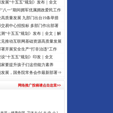
发展“十五五”规划》发布｜全文
"八一"期间拥军优属拥政爱民工作
高质量发展 九部门出台19条举措
源交易中心招投标 多部门作出部署
测“十五五”规划》发布｜全文｜解
意见推动互联网基础资源高质量发展
署开展安全生产“打非治违”工作
设“十五五”规划》印发｜全文
国家要提升孩子们这些能力素养
记初心使命 奋进复兴征程丨“转折之城”激荡..
·[视频]
牢记初心使命 奋进复兴征程丨红船起
能发展，国务院常务会作最新部署⇒
网络推广投稿请点击这里>>
7 来源：
健康中国
字体大小[
大
中
小
]