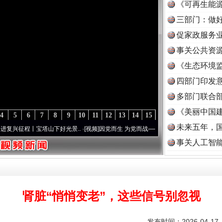
《可再生能源
三部门：做好
促家政服务业
事关公共资
《生态环境监
读
四部门印发
多部门联合部
《美丽中国建
4
5
6
7
8
9
10
11
12
13
14
15
未来五年，
程丨宝塔山下好光景..
·[视频]
因党而生 为党而战——百年“纪”事⑧加强纪律..
·[视频]
牢
事关人工智
肾脏“悄悄变老”，这些信号别忽视
发布时间：2026-04-1