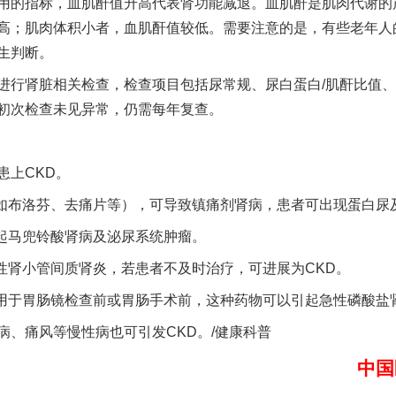
的指标，血肌酐值升高代表肾功能减退。血肌酐是肌肉代谢的
高；肌肉体积小者，血肌酐值较低。需要注意的是，有些老年人
生判断。
行肾脏相关检查，检查项目包括尿常规、尿白蛋白/肌酐比值、
实
遏制非法添加！
初次检查未见异常，仍需每年复查。
上CKD。
布洛芬、去痛片等），可导致镇痛剂肾病，患者可出现蛋白尿
起马兜铃酸肾病及泌尿系统肿瘤。
肾小管间质肾炎，若患者不及时治疗，可进展为CKD。
于胃肠镜检查前或胃肠手术前，这种药物可以引起急性磷酸盐肾
痛风等慢性病也可引发CKD。/健康科普
..
行业协会接连发公告
中国