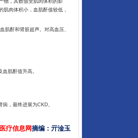
产物，其数值受肌肉体积的影
的肌肉体积小，血肌酐值较低，
血肌酐和肾脏超声。对高血压、
公平竞争审查“十大案例”出炉！
及血肌酐值升高。
病，最终进展为CKD。
东山县通报“牛蛙产品抗生素超标问题”
医疗信息网
摘编
：
亓淦玉