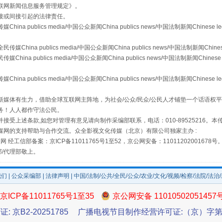
联网新闻信息服务管理规定
》。
“后车司机肯定在骂我”
接或间接引起的法律责任。
publics media/中国公众新闻China publics news/中国法制新闻Chinese l
a publics media/中国公众新闻China publics news/中国法制新闻Chinese
 publics media/中国公众新闻China publics news/中国法制新闻Chinese 
publics media/中国公众新闻China publics news/中国法制新闻Chinese l
媒体有生力，借助全球互联网主阵地，为社会/公众/民众/公民人才铺垫一个话语权平
务！人人都作守法公民。
接受上述条款,如您对管理有意见请向制作采编部联系，电话：010-89525216。
媒网的支持帮助与合作交流。众全影视文化传媒（北京）有限公司独家主办 :
网 经工信部备案：京ICP备11011765号1至52，京公网安备：11011202001678号
让传统村落焕发生机
部/代理部敬上。
我们
|
公众采编部
|
法律声明
| 中国/法制/公共/全民/公众/农业/文化/视频/检察/法院/法治
京ICP备11011765号1至35
京公网安备 11010502051457
证: 京B2-20251785
广播电视节目制作经营许可证:（京）字第3