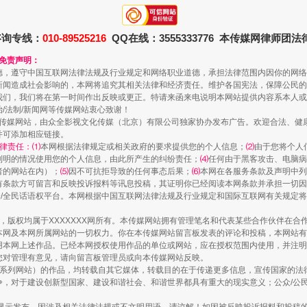
咨询专线：
010-89525216
QQ在线：3555333776 本传媒网律师团
和免责声明：
德，遵守中国互联网法律法规及行业规定和网络职业道德，承担法律范围内因你的网络
走走走！国家喊你健身啦
新闻造成社会影响的，本网将追究其相关法律和经济责任。维护各国宪法，保障公民的
我们，我们将在第一时间作出反映或更正。特请来函来电说明本网站提供内容系本人或
治/法制/新闻网等传媒网站衷心致谢！
新闻网等传媒网站，由众全影视文化传媒（北京）有限公司独家协办发布广告。欢迎合法、
并可添加相应链接。
律责任：⑴
本网根据法律规定或相关政府的要求提供您的个人信息；
⑵
由于您将个人
列明的情况使用您的个人信息，由此所产生的纠纷责任；
⑷
任何由于黑客攻击、电脑病
者的网站在内）；
⑸
因不可抗拒导致的任何事态后果；
⑹
本网在各服务条款及声明中列
有条款方可留言和反映投诉报料等讯息投稿，其证明你已经阅读本网条款并承担一切因
民众/全民话语权平台。本网根据中国互联网法律法规及行业规定和国际互联网有关规定
作品，版权均属于XXXXXXX网所有。本传媒网站拥有管理笔名和代表某些合作伙伴在
本网及本网所属网站的一切权力。你在本传媒网站留言板发表的评论和投稿，本网站有
本网上述作品。已经本网授权使用作品的单位或网站，应在授权范围内使用，并注明“来
山西：不断增强治理腐败综合效能
您对管理有意见，请向留言板管理员或向本传媒网站反映。
本传媒系列网站）的作品，均转载自其它媒体，转载目的在于传递更多信息，宣传国家的
，对于建设创新型国家、建设和谐社会、和谐世界都具有重大的现实意义；公众/公民/