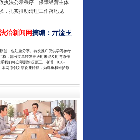
政执法公示秩序、保障经营主体
求，扎实推动清理工作落地见
法治新闻网
摘编
：
亓淦玉
千年窑火 生生不息
重原创，也注重分享。转发推广仅供学习参考
产权，部分文章转发推送时未能及时与原作
联系我们将立即删除或更正。电话：010-
2 1号。本网原创文章欢迎转载，为尊重和维护原
揭开“小金库”的免责幌子