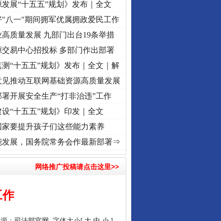
发展“十五五”规划》发布｜全文
"八一"期间拥军优属拥政爱民工作
高质量发展 九部门出台19条举措
源交易中心招投标 多部门作出部署
测“十五五”规划》发布｜全文｜解
意见推动互联网基础资源高质量发展
署开展安全生产“打非治违”工作
设“十五五”规划》印发｜全文
国家要提升孩子们这些能力素养
频]
牢记初心使命 奋进复兴征程丨“转折之城”激荡..
·[视频]
牢记初心使命 奋进复兴征程丨红
能发展，国务院常务会作最新部署⇒
网络推广投稿请点击这里>>
工作
来源：
司法部官网
字体大小[
大
中
小
]