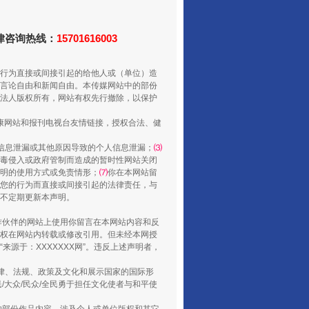
法律咨询热线：
15701616003
行为直接或间接引起的给他人或（单位）造
国家大学科技园优化重塑工作
言论自由和新闻自由。本传媒网站中的部份
法人版权所有，网站有权先行撤除，以保护
健康网站和报刊电视台友情链接，授权合法、健
信息泄漏或其他原因导致的个人信息泄漏；
⑶
毒侵入或政府管制而造成的暂时性网站关闭
明的使用方式或免责情形；
⑺
你在本网站留
您的行为而直接或间接引起的法律责任，与
将不定期更新本声明。
合作伙伴的网站上使用你留言在本网站内容和反
权在网站内转载或修改引用。但未经本网授
源于：XXXXXXX网”。违反上述声明者，
扯下公款旅游的“隐身衣”
法律、法规、政策及文化和展示国家的国际形
大众/民众/全民勇于担任文化使者与和平使