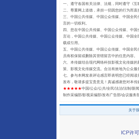
一、遵守各国有关法律、法规，同时遵守《
互
从幼儿园到大学，有这些资助
二、尊重网上道德，承担一切因您的行为而直
三、中国公共传媒、中国公众传媒、中国全民传媒China 
言的一切权利。
四、您在中国公共传媒、中国公众传媒、中国全民传媒Chin
言论，中国公共传媒、中国公众传媒、中国全民传媒China
载或引用。
五、中国公共传媒、中国公众传媒、中国全民传媒China 
员有权保留或删除其管辖留言中的任意内容。
六、本传媒结合现代网络科技影视文化传媒的新
策、影视文化传媒交流。合法有效地为公众服
七、参与本网发表评论感言即表明您已经阅读并
发布，敬请多提宝贵意见！真诚感谢您对本传
★★★★★
中国/公众/公共/全民/法治/法制/新闻
事关残疾人未来5年
制作采编部/影视采编部/发布广告部/会议服务
关于
ICP许可