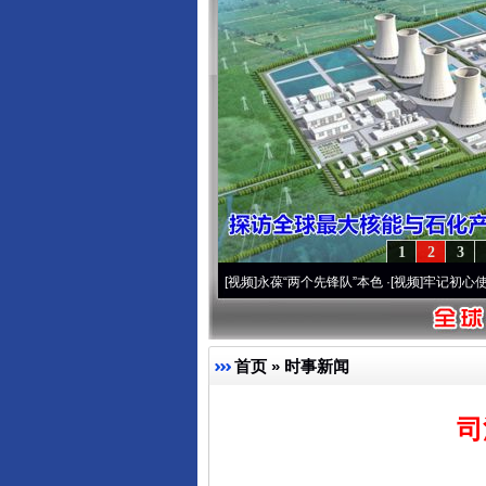
1
2
3
0周年 深刻改变雪域高原..
·[视频]
永葆“两个先锋队”本色
·[视频]
牢记初心使命 奋进复
首页
»
时事新闻
司