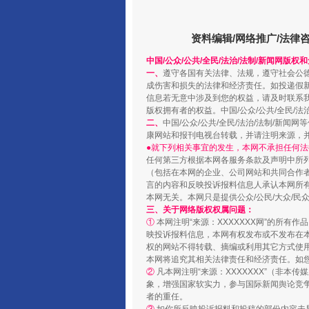
资料编辑/网络推广/法律
中国/公众/公共/全民/法治/法制/新闻网版权
一、
遵守各国有关法律、法规，遵守社会公
规模最大的光氢储一体化项目
成伤害和损失的法律和经济责任。如投递假
信息若无意中涉及到您的权益，请及时联系
版权拥有者的权益。中国/公众/公共/全民/法
二、
中国/公众/公共/全民/法治/法制/
康网站和报刊电视台转载，并请注明来源，
●就下列相关事宜的发生，本网不承担任何法
任何第三方根据本网各服务条款及声明中所
（包括在本网的企业、公司网站和共同合作
言的内容和反映投诉报料信息人承认本网所
本网无关。本网只是提供公众/公民/大众/
三、关于网络版权权属问题：
①
本网注明“来源：XXXXXXX网”的所有
映投诉报料信息，本网有权发布或不发布在
权的网站不得转载、摘编或利用其它方式使用
镜头丨大暑三秋近
本网将追究其相关法律责任和经济责任。如
②
凡本网注明“来源：XXXXXXX”（非
象，增强国家软实力，参与国际新闻舆论竞争
者的重任。