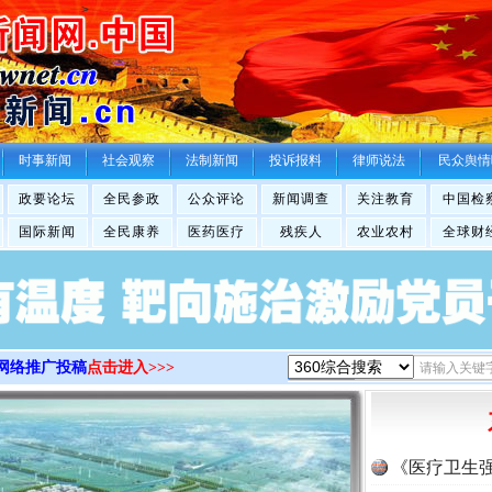
>
时事新闻
社会观察
法制新闻
投诉报料
律师说法
民众舆情
政要论坛
全民参政
公众评论
新闻调查
关注教育
中国检
国际新闻
全民康养
医药医疗
残疾人
农业农村
全球财
网络推广投稿
点击进入>>>
《医疗卫生