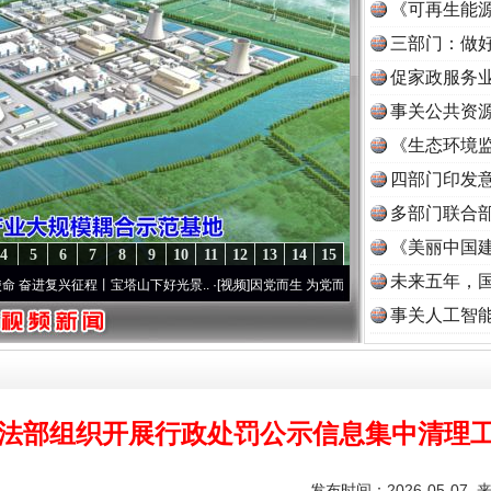
《可再生能源
三部门：做好
促家政服务业
事关公共资
《生态环境监
读
四部门印发
多部门联合部
《美丽中国建
4
5
6
7
8
9
10
11
12
13
14
15
未来五年，
兴征程丨宝塔山下好光景..
·[视频]
因党而生 为党而战——百年“纪”事⑧加强纪律..
·[视
事关人工智
法部组织开展行政处罚公示信息集中清理
发布时间：2026-05-07 