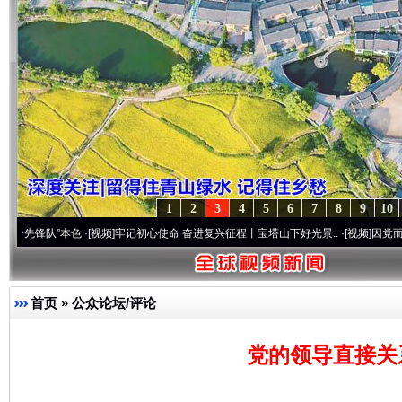
1
2
3
4
5
6
7
8
9
10
”本色
·[视频]
牢记初心使命 奋进复兴征程丨宝塔山下好光景..
·[视频]
因党而生 为党而战
首页
»
公众论坛/评论
党的领导直接关