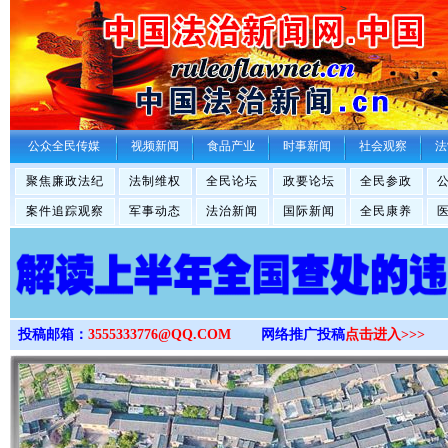
>
公众全民传媒
视频新闻
食品产业
时事新闻
社会观察
法
聚焦廉政法纪
法制维权
全民论坛
政要论坛
全民参政
案件追踪观察
军事动态
法治新闻
国际新闻
全民康养
投稿邮箱：
3555333776@QQ.COM
网络推广投稿
点击进入>>>