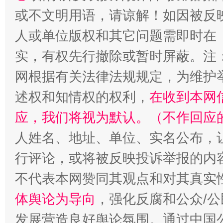
或不文明用语，请谅解！如因被反
人或单位版权和其它问题需即时在
如何以同查同治破解风腐交织难题
养老服务
实，有权先行撤除或暂时屏蔽。注
网根据有关法律法规规定，为维护
述权和知情权的权利，
在收到本网
应，我们将视为默认。（不作回应
人姓名、地址、单位、实名公布，让
行评论，或将被反映投诉举报的内
一颗心始终滚烫
还
不代表本网赞同其观点和对其真实
体舆论为导向
，强化反腐和公众/公
发展营造良好舆论氛围。通过中国公