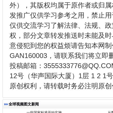
外），其版权均属于原作者或归属
发推广仅供学习参考之用，禁止用
法徽映军营 权益有保障
让
仅供交流学习了解法律、法规、政
权，部分文章转发推送时未能及时
意侵犯到您的权益烦请告知本网制作采编
GAN160003，请联系我们将立即删
投稿邮箱：3555333776@QQ
12号（华声国际大厦）1层 1 2
一批国家标准开始实施
从
原创权利，请转载时务必注明原创作
全球视频图文新闻