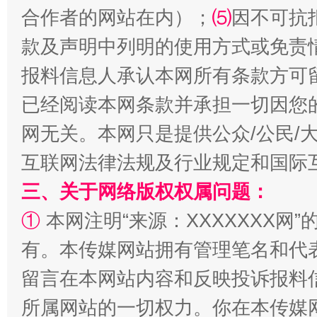
合作者的网站在内）；
⑸
因不可抗
款及声明中列明的使用方式或免责
报料信息人承认本网所有条款方可
已经阅读本网条款并承担一切因您
网无关。本网只是提供公众/公民/
事关残疾人未来5年
让
互联网法律法规及行业规定和国际
三、关于网络版权权属问题：
①
本网注明“来源：XXXXXXX网”
有。本传媒网站拥有管理笔名和代
留言在本网站内容和反映投诉报料
所属网站的一切权力。你在本传媒
规模最大的光氢储一体化项目
走走